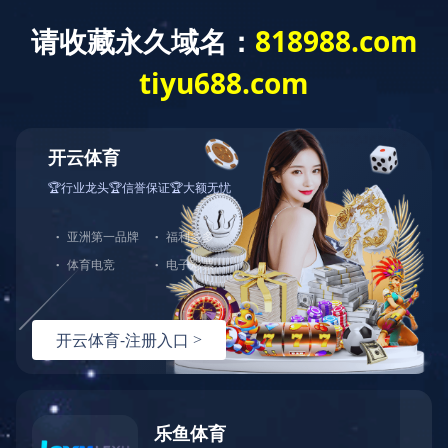
MK中国
公司概况
企业文化
大事记
政策
|
|
|
|