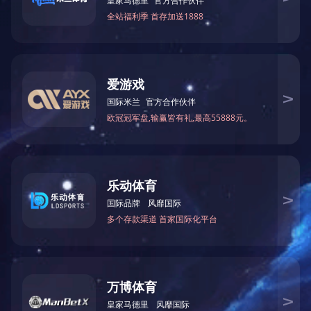
1
李思彤
105
2
杨利伟
63
3
刘佳怡
51
4
杨熙
33
5
李娜
29
6
张硕
27
7
马友旭
17
8
齐鹏飞
14
9
陈炎
14
10
赵盼盼
14
11
范楚楚
8
12
姜琪林
7
13
兰天鹏
5
14
王润佳
5
15
张楠
5
共有
20
条
MK手机网页版登录入口 地址：石家庄市