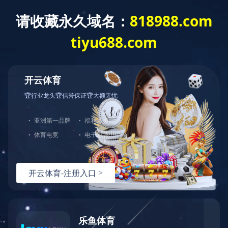
MK中国
公司概况
企业文化
大事记
政策
|
|
|
|