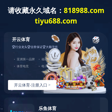
中电建冀交高投公司赴太行山
时间：
2025/9/16