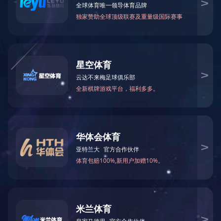
说明：
米兰app官方端网站入口
|
乐鱼官方端网站登录入口
|
kaiyun.com
|
星空网官方站入口
|