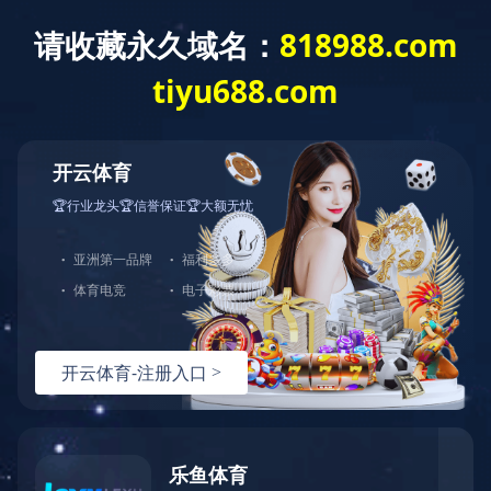
MK中国
阳光新闻
阳光工程十公开
实施方案
暂时没数据...